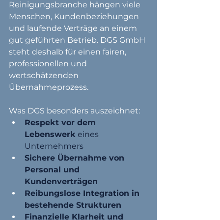
Reinigungsbranche hängen viele 
Menschen, Kundenbeziehungen 
und laufende Verträge an einem 
gut geführten Betrieb. DGS GmbH 
steht deshalb für einen fairen, 
professionellen und 
wertschätzenden 
Übernahmeprozess.
Was DGS besonders auszeichnet:
Respekt vor dem 
Lebenswerk
 eines 
Unternehmers
Sichere Übernahme von 
Personal und 
Kundenverträgen
Reibungslose Integration in 
bestehende Strukturen
Finanzielle Klarheit und 