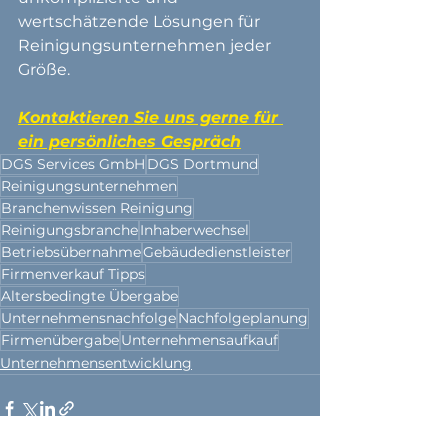
wertschätzende Lösungen für 
Reinigungsunternehmen jeder 
Größe.
Kontaktieren Sie uns gerne für 
ein persönliches Gespräch
DGS Services GmbH
DGS Dortmund
Reinigungsunternehmen
Branchenwissen Reinigung
Reinigungsbranche
Inhaberwechsel
Betriebsübernahme
Gebäudedienstleister
Firmenverkauf Tipps
Altersbedingte Übergabe
Unternehmensnachfolge
Nachfolgeplanung
Firmenübergabe
Unternehmensaufkauf
Unternehmensentwicklung