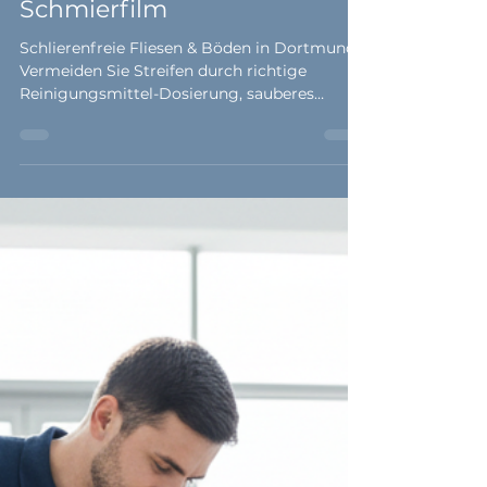
vermeiden Sie den
Schmierfilm
Schlierenfreie Fliesen & Böden in Dortmund:
Vermeiden Sie Streifen durch richtige
Reinigungsmittel-Dosierung, sauberes
Wischwasser und hochwertige Mopps.
Professionelle Grundreinigung und moderne
Reinigungsroboter sorgen für streifenfreie
Hochglanzfliesen, Keramik- und Steinböden.
Tipps für Reinigungskräfte & Facility
Management inklusive.