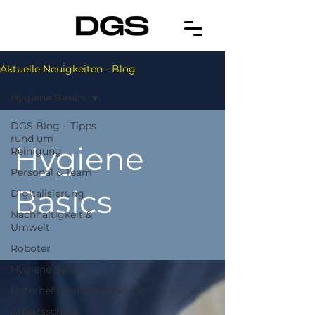
Aktuelle Neuigkeiten - Blog
Hygiene Basics
DGS Blog – Tipps
rund um
Hygiene
Reinigung
Personal & Team
Basics
Digitalisierung
Nachhaltigkeit &
Umwelt
Roboter
Hygiene Basics
Unternehmensentwicklung
Arbeitsschutz