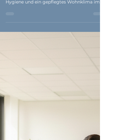
Mehrfamilienhaus
Treppenhausreinigung bedeutet weit mehr
als nur Putzen. Sie sorgt für Sicherheit,
Hygiene und ein gepflegtes Wohnklima im
Mehrfamilienhaus. Erfahre, wie professionelle
Pflege den Unterschied macht.