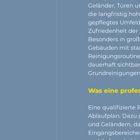
Geländer, Türen u
die langfristig ho
gepflegtes Umfeld
Zufriedenheit der
Besonders in gro
Gebäuden mit star
Reinigungsroutine 
dauerhaft sichtba
Grundreinigungen 
Was eine profe
Eine qualifiziert
Ablaufplan. Dazu 
und Geländern, da
Eingangsbereichen