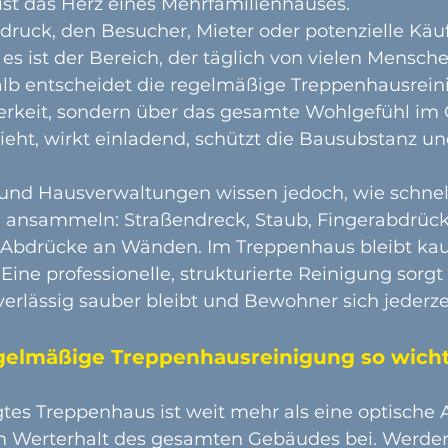
st das Herz eines Mehrfamilienhauses. 
indruck, den Besucher, Mieter oder potenzielle Käuf
 ist der Bereich, der täglich von vielen Mensche
lb entscheidet die regelmäßige Treppenhausrein
erkeit, sondern über das gesamte Wohlgefühl im
eht, wirkt einladend, schützt die Bausubstanz und
und Hausverwaltungen wissen jedoch, wie schnell
ansammeln: Straßendreck, Staub, Fingerabdrück
 Abdrücke an 
Wänden.
 Im
Treppenhaus bleibt ka
ine professionelle, strukturierte Reinigung sorgt 
rlässig sauber bleibt und Bewohner sich jederze
elmäßige Treppenhausreinigung so wichti
gtes Treppenhaus ist weit mehr als eine optische 
um Werterhalt des gesamten Gebäudes bei. Werde