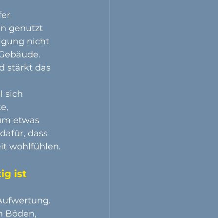
er 
n genutzt 
igung nicht 
 Gebäude. 
 stärkt das 
 sich 
e, 
um etwas 
dafür, dass 
it wohlfühlen.
g ist
Aufwertung. 
n Böden, 