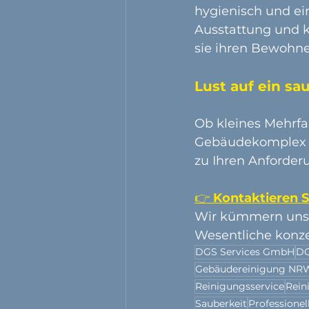
hygienisch und ei
Ausstattung und kl
sie ihren Bewohne
Lust auf ein s
Ob kleines Mehrf
Gebäudekomplex – 
zu Ihren Anforder
👉 
Kontaktieren S
Wir kümmern uns z
Wesentliche konze
DGS Services GmbH
DG
Gebäudereinigung NR
Reinigungsservice
Rein
Sauberkeit
Professionel