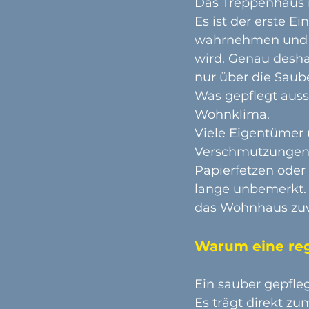
Das Treppenhaus i
Es ist der erste E
wahrnehmen und es
wird. Genau desha
nur über die Saub
Was gepflegt aussi
Wohnklima.
Viele Eigentümer 
Verschmutzungen 
Papierfetzen oder
lange unbemerkt. E
das Wohnhaus zuve
Warum eine reg
Ein sauber gepfle
Es trägt direkt z