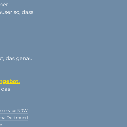
ner 
user so, dass 
t, das genau 
Angebot.
 das 
gsservice NRW
rma Dortmund
e