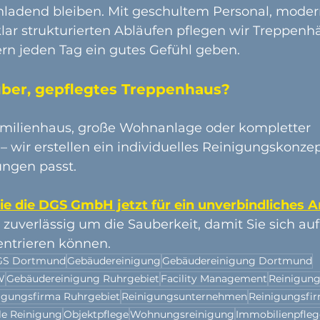
nladend bleiben. Mit geschultem Personal, moder
ar strukturierten Abläufen pflegen wir Treppenhä
rn jeden Tag ein gutes Gefühl geben.
auber, gepflegtes Treppenhaus?
amilienhaus, große Wohnanlage oder kompletter 
wir erstellen ein individuelles Reinigungskonzep
ungen passt.
ie die DGS GmbH jetzt für ein unverbindliches 
uverlässig um die Sauberkeit, damit Sie sich auf
ntrieren können.
S Dortmund
Gebäudereinigung
Gebäudereinigung Dortmund
W
Gebäudereinigung Ruhrgebiet
Facility Management
Reinigun
igungsfirma Ruhrgebiet
Reinigungsunternehmen
Reinigungsfi
le Reinigung
Objektpflege
Wohnungsreinigung
Immobilienpfleg