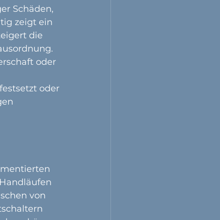
er Schäden, 
ig zeigt ein 
igert die 
Hausordnung.
rschaft oder 
estsetzt oder 
gen 
umentierten 
 Handläufen 
ischen von 
schaltern 