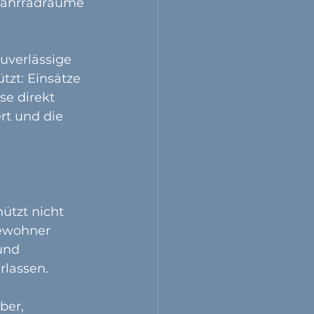
Fahrradräume 
zuverlässige 
tzt: Einsätze 
e direkt 
rt und die 
ützt nicht 
Bewohner 
und 
rlassen.
ber, 