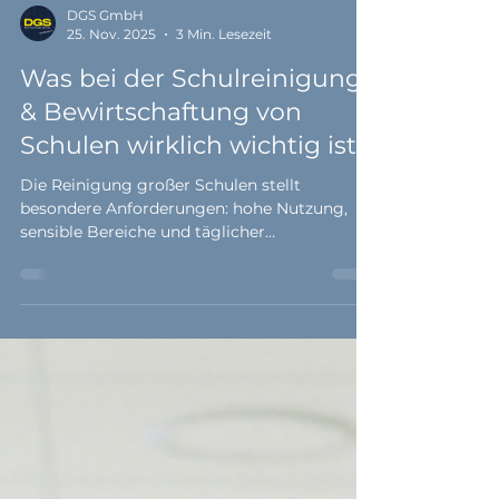
DGS GmbH
25. Nov. 2025
3 Min. Lesezeit
Was bei der Schulreinigung
& Bewirtschaftung von
Schulen wirklich wichtig ist.
Die Reinigung großer Schulen stellt
besondere Anforderungen: hohe Nutzung,
sensible Bereiche und täglicher
Hygienebedarf. Im Fallbeispiel zeigen wir,
worauf es wirklich ankommt und wie DGS
Services Schulen zuverlässig sauber hält.