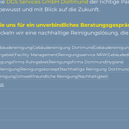
ie 
DGS Services GmbH Dortmund 
der richtige Pa
, bewusst und mit Blick auf die Zukunft.
ie uns für ein unverbindliches Beratungsgespräc
eln wir eine nachhaltige Reinigungslösung, die 
bäudereinigung
Gebäudereinigung Dortmund
Gebäudereinigu
rgebiet
Facility Management
Reinigungsservice NRW
Gebäudedi
igungsfirma Ruhrgebiet
Reinigungsfirma Dortmund
Hygiene
Reinigung
Reinigungskonzept
Nachhaltige Reinigung Dortmun
inigung
Umweltfreundliche Reinigung
Nachhaltigkeit
lt