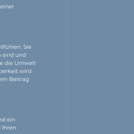
einer 
fühlen. Sie 
h sind und 
ie die Umwelt 
berkeit wird 
em Beitrag 
d ein 
 Ihren 