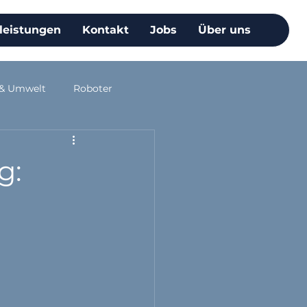
leistungen
Kontakt
Jobs
Über uns
 & Umwelt
Roboter
g: