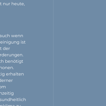
t nur heute, 
, auch wenn 
einigung ist 
t der 
orderungen.
ch benötigt 
honen. 
ig erhalten 
derner 
rom 
hzeitig 
undheitlich 
mklima zu 