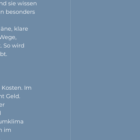
nd sie wissen 
n besonders 
äne, klare 
Wege, 
 So wird 
bt.
Kosten. Im 
t Geld. 
er 
 
aumklima 
n im 
 