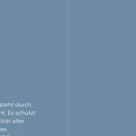
tsteht durch 
t. Es schützt 
tät aller 
es 