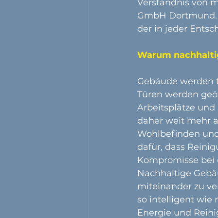
Verständnis von m
GmbH Dortmund. Fü
der in jeder Entsc
Warum nachhaltig
Gebäude werden tä
Türen werden geö
Arbeitsplätze und 
daher weit mehr al
Wohlbefinden und 
dafür, dass Reini
Kompromisse bei 
Nachhaltige Gebäu
miteinander zu ver
so intelligent wi
Energie und Reini