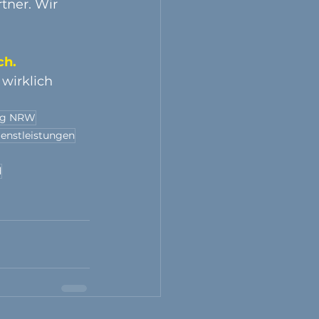
rtner. Wir 
h. 
wirklich 
ng NRW
enstleistungen
d