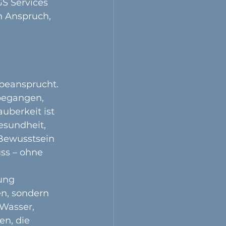
S Services 
n Anspruch, 
beansprucht. 
begangen, 
uberkeit ist 
esundheit, 
Bewusstsein 
ss – ohne 
ung 
en, sondern 
Wasser, 
n, die 