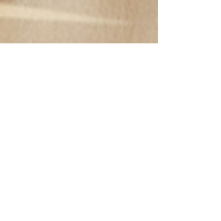
DGS GmbH
12. Nov. 2025
3 Min. Lesezeit
Motivation und
Teamführung in der
Gebäudereinigung:
Menschen führen, Qualität
gestalten