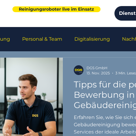
Reinigungsroboter live im Einsatz
Dienst
gung
Personal & Team
Digitalisierung
Nachh
s
Unternehmensentwicklung
Arbeitsschutz
DGS GmbH
13. Nov. 2025
3 Min. Lese
Tipps für die p
Bewerbung in
Gebäudereini
Erfahren Sie, wie Sie sich 
Gebäudereinigung bewe
Services der ideale Arbeit