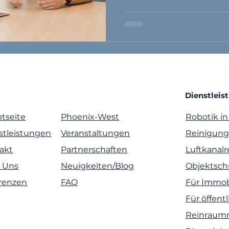
beruflichen Neustart ist.
Dienstleis
tseite
Phoenix-West
Robotik in
stleistungen
Veranstaltungen
Reinigun
akt
Partnerschaften
Luftkanal
 Uns
Neuigkeiten/Blog
Objektsch
renzen
FAQ
Für Immob
Für öffent
Reinraumr