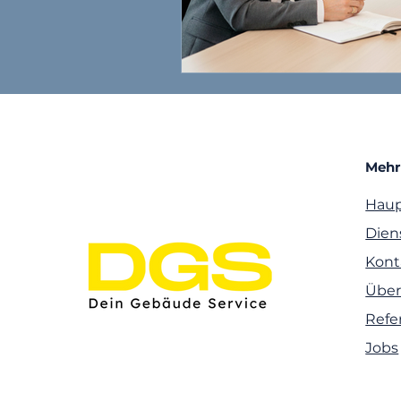
Mehr
Haup
Dien
Kont
Über
Refe
Jobs