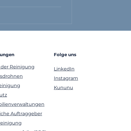
tungen
Folge uns
 der Reinigung
LinkedIn
gsdrohnen
Instagram
reinigung
Kununu
utz
ilienverwaltungen
liche Auftraggeber
einigung