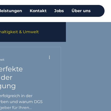
leistungen
Kontakt
Jobs
Über uns
altigkeit & Umwelt
zeit
erfekte
 der
gung
erfolgreich in der
rben und warum DGS
geber für Ihren