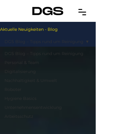
Aktuelle Neuigkeiten - Blog
DGS Blog – Tipps rund um Reinigung
DGS Blog – Tipps rund um Reinigung
Personal & Team
Digitalisierung
Nachhaltigkeit & Umwelt
Roboter
Hygiene Basics
Unternehmensentwicklung
Arbeitsschutz