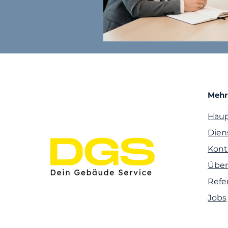
Mehr
Haup
Dien
Kont
Über
Refe
Jobs