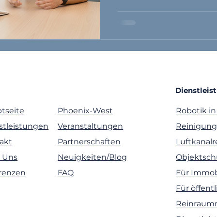
beruflichen Neustart ist.
Dienstleis
tseite
Phoenix-West
Robotik in
stleistungen
Veranstaltungen
Reinigun
akt
Partnerschaften
Luftkanal
 Uns
Neuigkeiten/Blog
Objektsch
renzen
FAQ
Für Immob
Für öffent
Reinraumr