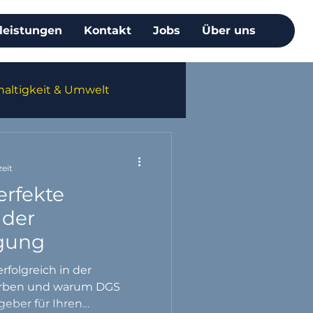
leistungen
Kontakt
Jobs
Über uns
altigkeit & Umwelt
zeit
erfekte
 der
gung
erfolgreich in der
rben und warum DGS
geber für Ihren