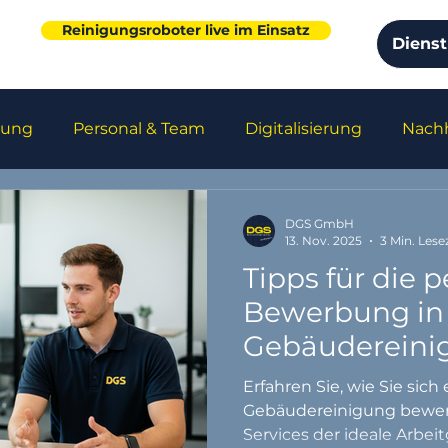
Reinigungsroboter live im Einsatz
Dienst
gung
Personal & Team
Digitalisierung
Nachh
s
Unternehmensentwicklung
Arbeitsschutz
DGS GmbH
13. Nov. 2025
3 Min. Lese
Tipps für die p
Bewerbung in
Gebäudereini
Erfahren Sie, wie Sie sich 
Gebäudereinigung bewe
Services der ideale Arbeit