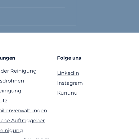
tungen
Folge uns
 der Reinigung
LinkedIn
gsdrohnen
Instagram
reinigung
Kununu
utz
ilienverwaltungen
liche Auftraggeber
einigung