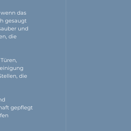
 wenn das 
ch gesaugt 
sauber und 
n, die 
Türen, 
reinigung 
ellen, die 
nd 
aft gepflegt 
fen 