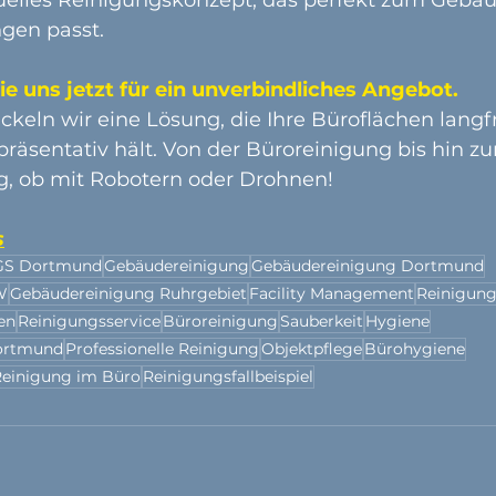
gen passt.
ie uns jetzt für ein unverbindliches Angebot.
eln wir eine Lösung, die Ihre Büroflächen langfri
räsentativ hält. Von der Büroreinigung bis hin zur
, ob mit Robotern oder Drohnen!
s
S Dortmund
Gebäudereinigung
Gebäudereinigung Dortmund
W
Gebäudereinigung Ruhrgebiet
Facility Management
Reinigun
en
Reinigungsservice
Büroreinigung
Sauberkeit
Hygiene
Dortmund
Professionelle Reinigung
Objektpflege
Bürohygiene
einigung im Büro
Reinigungsfallbeispiel