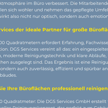
Atmosphäre im Büro verbessert. Die Mitarbeitende
ühlen sich wohler und nehmen das gepflegte Umfe
irkt also nicht nur optisch, sondern auch emotion
ces der ideale Partner für große Büroflä
000 Quadratmetern erfordert Erfahrung, Fachwiss
ion. DGS Services vereint all das: ein eingespielte
n, moderne Reinigungstechnik und klare Abläufe, d
hen ausgelegt sind. Das Ergebnis ist eine Reinigu
 sondern auch zuverlässig, effizient und spürbar 
ebäudes.
e Ihre Büroflächen professionell reinigen
0 Quadratmeter: Die DGS Services GmbH erstellt f
duelles Reinigungskonzept, das perfekt zum Gebä