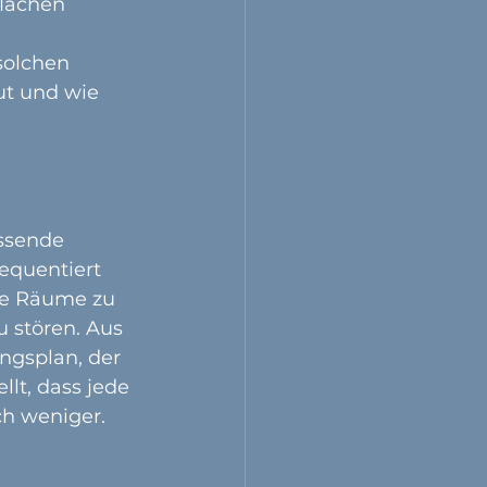
lächen 
solchen 
ut und wie 
ssende 
equentiert 
he Räume zu 
 stören. Aus 
gsplan, der 
lt, dass jede 
ch weniger.