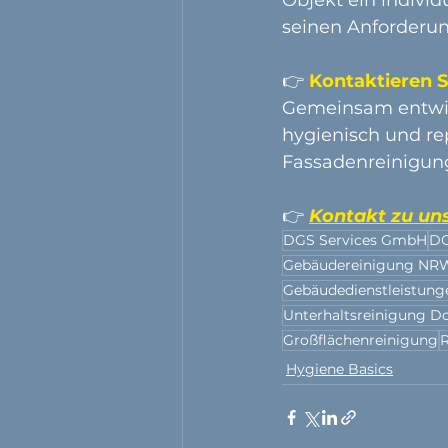
seinen Anforderun
👉 
Kontaktieren S
Gemeinsam entwick
hygienisch und rep
Fassadenreinigung
👉 
Kontakt zu un
DGS Services GmbH
DG
Gebäudereinigung NR
Gebäudedienstleistung
Unterhaltsreinigung 
Großflächenreinigung
R
Hygiene Basics