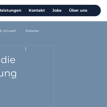
leistungen
Kontakt
Jobs
Über uns
 & Umwelt
Roboter
 die
gung