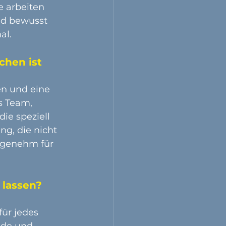
 arbeiten 
ld bewusst 
al.
chen ist
en und eine 
s Team, 
ie speziell 
ng, die nicht 
angenehm für 
 lassen?
ür jedes 
ude und 