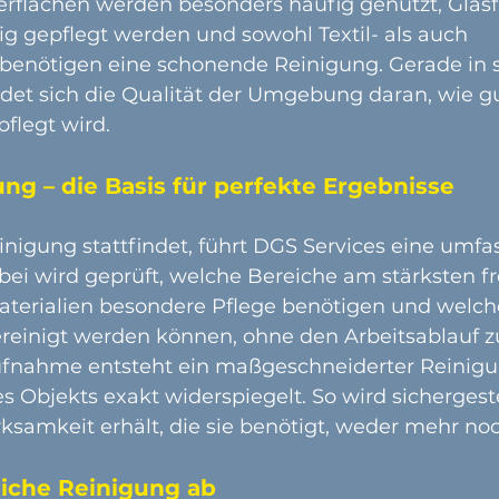
berflächen werden besonders häufig genutzt, Glasf
 gepflegt werden und sowohl Textil- als auch 
enötigen eine schonende Reinigung. Gerade in 
det sich die Qualität der Umgebung daran, wie g
flegt wird.
ng – die Basis für perfekte Ergebnisse
inigung stattfindet, führt DGS Services eine umfa
bei wird geprüft, welche Bereiche am stärksten fr
aterialien besondere Pflege benötigen und welc
reinigt werden können, ohne den Arbeitsablauf zu
fnahme entsteht ein maßgeschneiderter Reinigun
s Objekts exakt widerspiegelt. So wird sichergestel
ksamkeit erhält, die sie benötigt, weder mehr no
gliche Reinigung ab