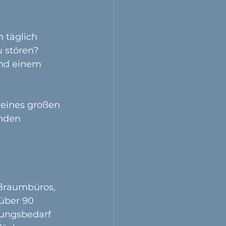
 täglich 
 stören? 
und einem 
 eines großen 
nden 
ßraumbüros, 
über 90 
gungsbedarf 