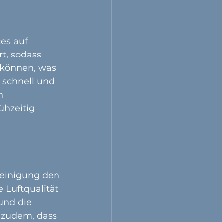
es auf 
t, sodass 
 können, was 
schnell und 
h 
hzeitig 
reinigung den 
 Luftqualität 
und die 
 zudem, dass 