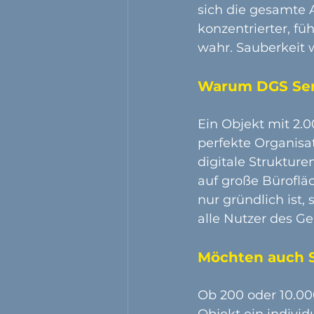
sich die gesamte 
konzentrierter, f
wahr. Sauberkeit w
Warum DGS Servi
Ein Objekt mit 2.
perfekte Organisat
digitale Strukture
auf große Bürofläc
nur gründlich ist,
alle Nutzer des G
Möchten auch Si
Ob 200 oder 10.00
Objekt ein indivi