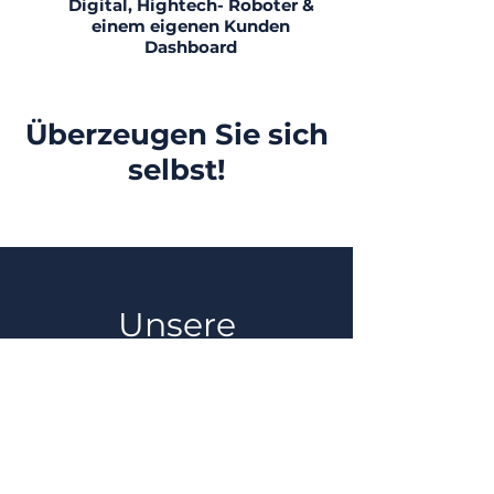
Digital, Hightech- Roboter &
einem eigenen Kunden
Dashboard
Überzeugen Sie sich
selbst!
Unsere
Philosophie
​
DGS
setzt als Dienstleister auf den
persönlichen
Kontakt
– vom ersten
Gespräch bis zur langfristigen