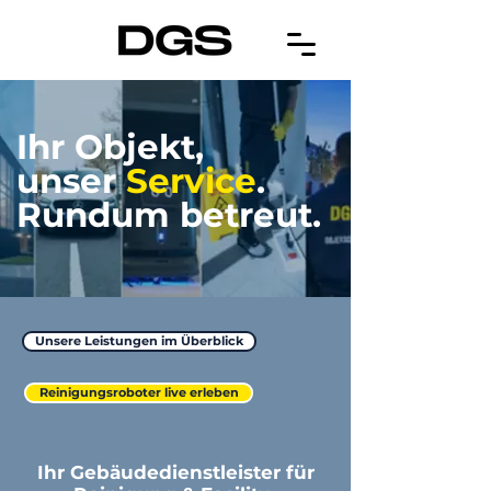
Ihr Objekt,
unser
Service
.
Rundum betreut
.
Unsere Leistungen im Überblick
Reinigungsroboter live erleben
Ihr Gebäudedienstleister für